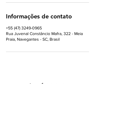
Informações de contato
+55 (47) 3249-0965
Rua Juvenal Constâncio Mafra, 322 - Meia
Praia, Navegantes - SC, Brasil
Atendimento
Seg à Sex: 8 às 12hs - 13:30 às 18hs
(47) 3249-0965