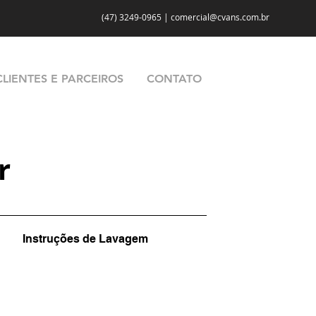
(47) 3249-0965 | comercial@cvans.com.br
CLIENTES E PARCEIROS
CONTATO
r
Instruções de Lavagem