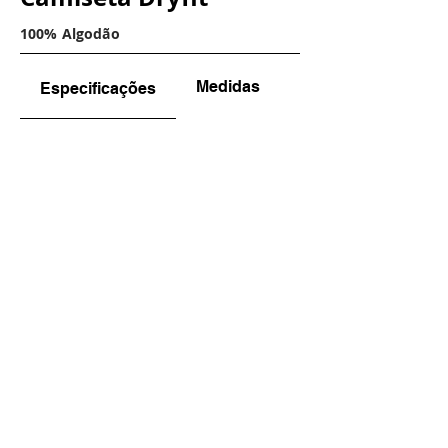
100% Algodão
Medidas
Instruções de Lav
Especificações